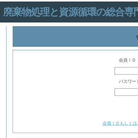
廃棄物処理と資源循環の総合専門誌「IN
会員ＩＤ
パスワー
会員ＩＤもしくは