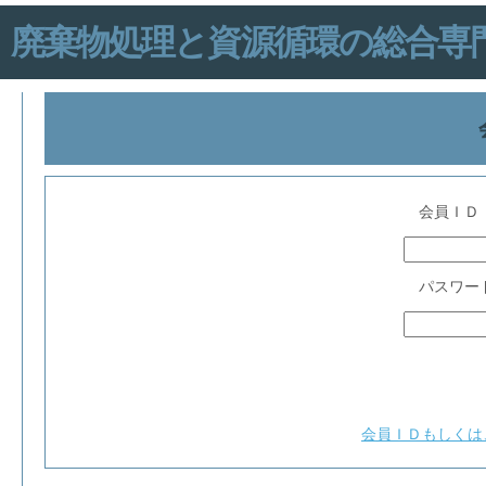
廃棄物処理と資源循環の総合専門誌「IN
会員ＩＤ
パスワー
会員ＩＤもしくは