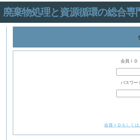
廃棄物処理と資源循環の総合専門誌「IN
会員ＩＤ
パスワー
会員ＩＤもしくは